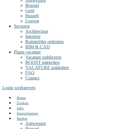
Antwerpen
Brussel
Gent
Hasselt
Leuven
Sectoren
Architectuur
Interieur
Ruimtelijke ordening
BIM & CAD
Plaats vacature
Vacature publiceren
BOOST pakketten
VACATURE pakketten
FAQ
Contact
Login werkgevers
Home
Zoeken
Jobs
Stageplaatsen
Steden
Antwerpen
Brussel