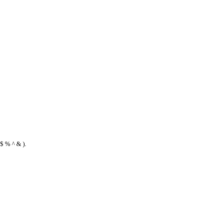
$ % ^ & ).