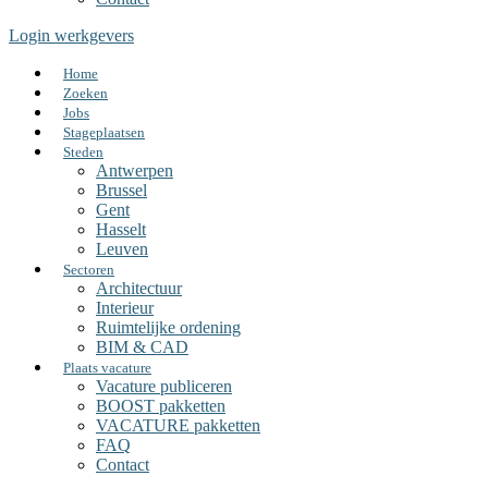
Login werkgevers
Home
Zoeken
Jobs
Stageplaatsen
Steden
Antwerpen
Brussel
Gent
Hasselt
Leuven
Sectoren
Architectuur
Interieur
Ruimtelijke ordening
BIM & CAD
Plaats vacature
Vacature publiceren
BOOST pakketten
VACATURE pakketten
FAQ
Contact