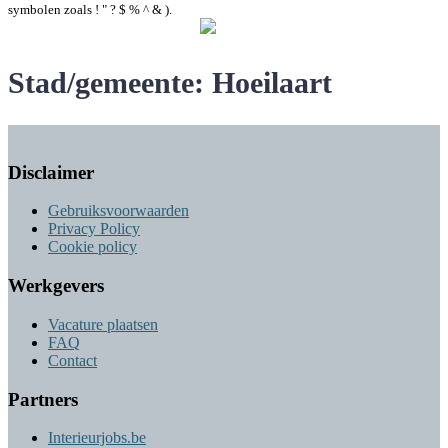
symbolen zoals ! " ? $ % ^ & ).
Maak een nieuw wachtwoord
Stad/gemeente:
Hoeilaart
Disclaimer
Gebruiksvoorwaarden
Privacy Policy
Cookie policy
Werkgevers
Vacature plaatsen
FAQ
Contact
Partners
Interieurjobs.be