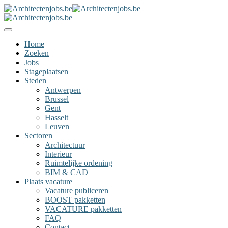
Home
Zoeken
Jobs
Stageplaatsen
Steden
Antwerpen
Brussel
Gent
Hasselt
Leuven
Sectoren
Architectuur
Interieur
Ruimtelijke ordening
BIM & CAD
Plaats vacature
Vacature publiceren
BOOST pakketten
VACATURE pakketten
FAQ
Contact