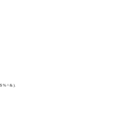
$ % ^ & ).