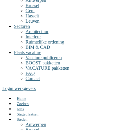
Antwerpen
Brussel
Gent
Hasselt
Leuven
Sectoren
Architectuur
Interieur
Ruimtelijke ordening
BIM & CAD
Plaats vacature
Vacature publiceren
BOOST pakketten
VACATURE pakketten
FAQ
Contact
Login werkgevers
Home
Zoeken
Jobs
Stageplaatsen
Steden
Antwerpen
Brussel