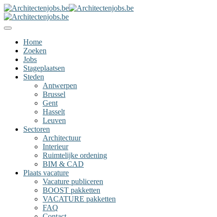
Home
Zoeken
Jobs
Stageplaatsen
Steden
Antwerpen
Brussel
Gent
Hasselt
Leuven
Sectoren
Architectuur
Interieur
Ruimtelijke ordening
BIM & CAD
Plaats vacature
Vacature publiceren
BOOST pakketten
VACATURE pakketten
FAQ
Contact