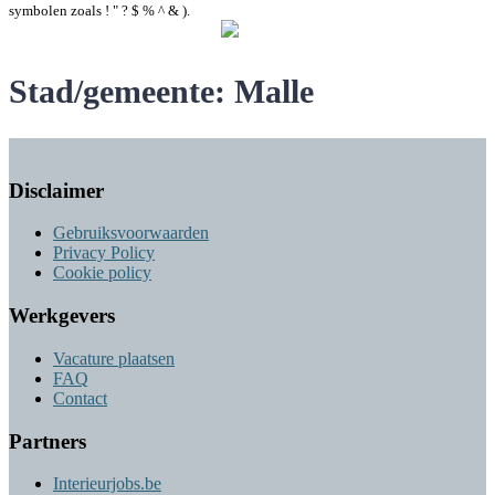
symbolen zoals ! " ? $ % ^ & ).
Maak een nieuw wachtwoord
Stad/gemeente:
Malle
Disclaimer
Gebruiksvoorwaarden
Privacy Policy
Cookie policy
Werkgevers
Vacature plaatsen
FAQ
Contact
Partners
Interieurjobs.be