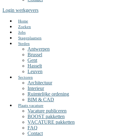
Login werkgevers
Home
Zoeken
Jobs
Stageplaatsen
Steden
Antwerpen
Brussel
Gent
Hasselt
Leuven
Sectoren
Architectuur
Interieur
Ruimtelijke ordening
BIM & CAD
Plaats vacature
Vacature publiceren
BOOST pakketten
VACATURE pakketten
FAQ
Contact