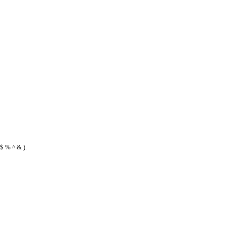
$ % ^ & ).