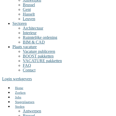
Antwerpen
Brussel
Gent
Hasselt
Leuven
Sectoren
Architectuur
Interieur
Ruimtelijke ordening
BIM & CAD
Plaats vacature
Vacature publiceren
BOOST pakketten
VACATURE pakketten
FAQ
Contact
Login werkgevers
Home
Zoeken
Jobs
Stageplaatsen
Steden
Antwerpen
Brussel