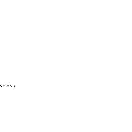
$ % ^ & ).